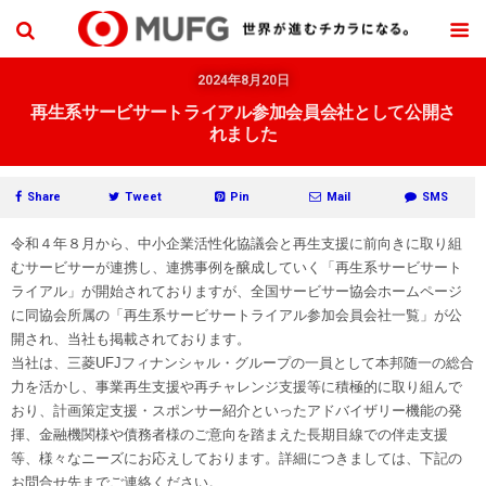
2024年8月20日
再生系サービサートライアル参加会員会社として公開さ
れました
Share
Tweet
Pin
Mail
SMS
令和４年８月から、中小企業活性化協議会と再生支援に前向きに取り組
むサービサーが連携し、連携事例を醸成していく「再生系サービサート
ライアル」が開始されておりますが、全国サービサー協会ホームページ
に同協会所属の「再生系サービサートライアル参加会員会社一覧」が公
開され、当社も掲載されております。
当社は、三菱UFJフィナンシャル・グループの一員として本邦随一の総合
力を活かし、事業再生支援や再チャレンジ支援等に積極的に取り組んで
おり、計画策定支援・スポンサー紹介といったアドバイザリー機能の発
揮、金融機関様や債務者様のご意向を踏まえた長期目線での伴走支援
等、様々なニーズにお応えしております。詳細につきましては、下記の
お問合せ先までご連絡ください。